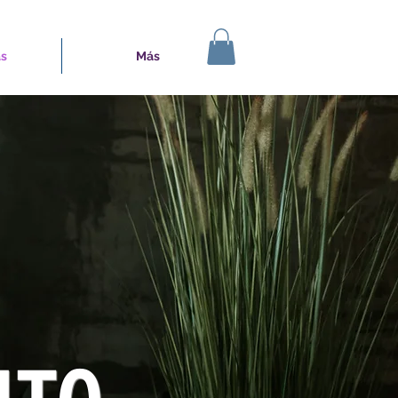
s
Más