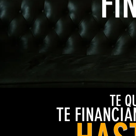
FI
TE Q
TE FINANCI