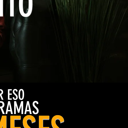
NTO
R ESO
GRAMAS