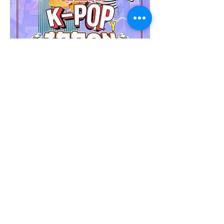
🌸✨ ¡Viaje Quinceañeras,
K-POP y Japón!
15 días y 13 noches viviendo la
cultura más vibrante de Asia, desde
las luces y tradiciones de Japón
hasta el emocionante mundo del K-