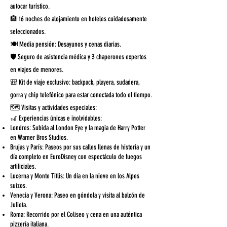
autocar turístico.
🏨 16 noches de alojamiento en hoteles cuidadosamente
seleccionados.
🍽️ Media pensión: Desayunos y cenas diarias.
🛡️ Seguro de asistencia médica y 3 chaperones expertos
en viajes de menores.
🎒 Kit de viaje exclusivo: backpack, playera, sudadera,
gorra y chip telefónico para estar conectada todo el tiempo.
🗺️ Visitas y actividades especiales:
🎢 Experiencias únicas e inolvidables:
Londres: Subida al London Eye y la magia de Harry Potter
en Warner Bros Studios.
Brujas y París: Paseos por sus calles llenas de historia y un
día completo en EuroDisney con espectáculo de fuegos
artificiales.
Lucerna y Monte Titlis: Un día en la nieve en los Alpes
suizos.
Venecia y Verona: Paseo en góndola y visita al balcón de
Julieta.
Roma: Recorrido por el Coliseo y cena en una auténtica
pizzería italiana.