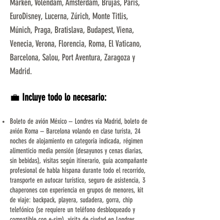
Marken, Volendam, Ámsterdam, Brujas, París,
EuroDisney, Lucerna, Zúrich, Monte Titlis,
Múnich, Praga, Bratislava, Budapest, Viena,
Venecia, Verona, Florencia, Roma, El Vaticano,
Barcelona, Salou, Port Aventura, Zaragoza y
Madrid.
💼
Incluye todo lo necesario:
Boleto de avión México – Londres vía Madrid, boleto de
avión Roma – Barcelona volando en clase turista, 24
noches de alojamiento en categoría indicada, régimen
alimenticio media pensión (desayunos y cenas diarias,
sin bebidas), visitas según itinerario, guía acompañante
profesional de habla hispana durante todo el recorrido,
transporte en autocar turístico, seguro de asistencia, 3
chaperones con experiencia en grupos de menores, kit
de viaje: backpack, playera, sudadera, gorra, chip
telefónico (se requiere un teléfono desbloqueado y
compatible con e-sim), visita de ciudad en Londres,