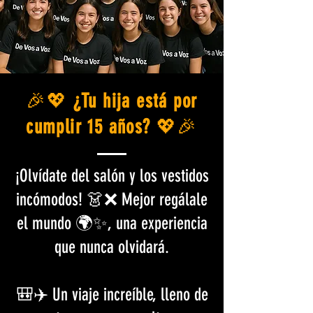
🎉💖
¿Tu hija está por
cumplir 15 años?
💖🎉
¡Olvídate del salón y los vestidos
incómodos! 👗❌ Mejor regálale
el mundo 🌍✨, una experiencia
que nunca olvidará.
🎒✈️ Un viaje increíble, lleno de