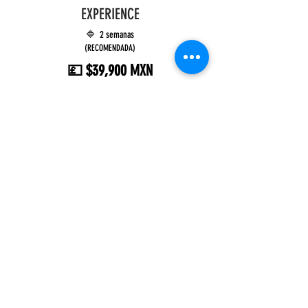
EXPERIENCE
🔷 2 semanas
(RECOMENDADA)
💷 $39,900 MXN
✅ Ideal para vivir Dubai como estudiante, turista y local.
Equilibrio perfecto entre aprendizaje y experiencia cultural.
FULL IMMERSION