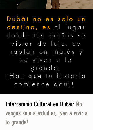
Dubái no es solo un
destino, es
el lugar
donde tus sueños se
visten de lujo, se
hablan en inglés y
se viven a lo
grande.
¡Haz que tu historia
comience aquí!
Intercambio Cultural en Dubái:
No
vengas solo a estudiar, ¡ven a vivir a
lo grande!