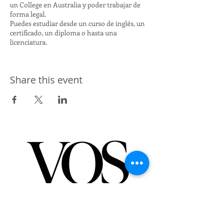
un College en Australia y poder trabajar de
forma legal.
Puedes estudiar desde un curso de inglés, un
certificado, un diploma o hasta una
licenciatura.
Programas académicos, costos, becas,
financiamiento, requisitos, permiso de
Share this event
trabajo, visado, etc.
Regístrate a una sesión informativa.
Recuerda:
No se trata de programas
laborales, no somos una agencia de
colocación laboral. Son programas
académicos que te permiten trabajar
mientras estudias.
De Vos a Voz es una marca registrada.