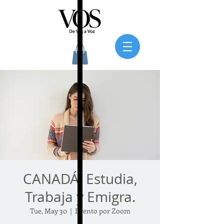
CANADÁ: Estudia,
Trabaja y Emigra.
Tue, May 30
  |  
Evento por Zoom