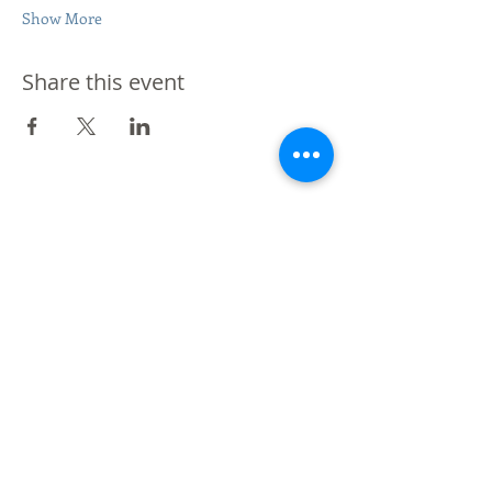
Show More
Share this event
De Vos a Voz es una marca registrada.
Londres - Mexico - Buenos Aires - Moscú - NY -
Barcelona - Panamá