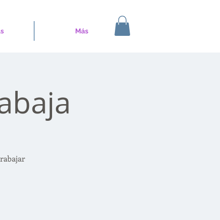
s
Más
abaja
rabajar