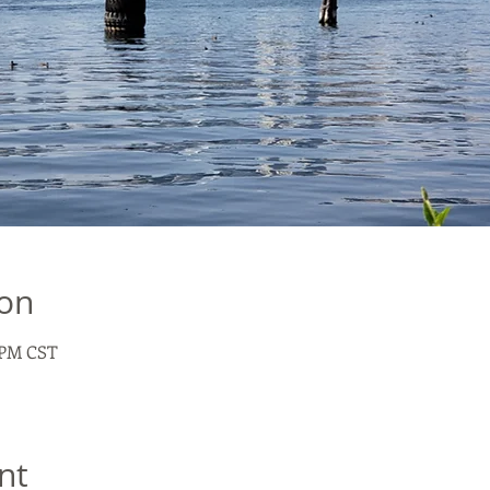
ion
0 PM CST
nt