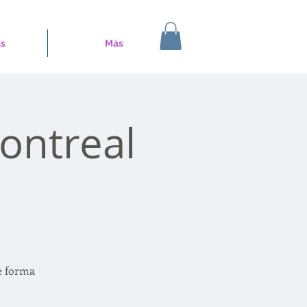
s
Más
ontreal
e forma