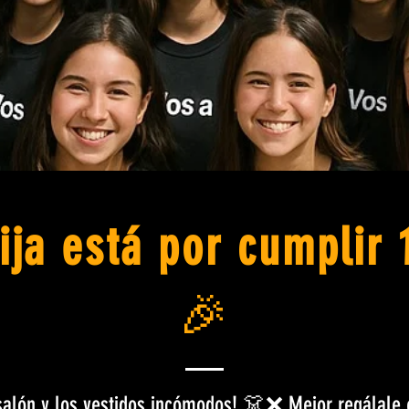
ija está por cumplir 
🎉
 salón y los vestidos incómodos! 👗❌ Mejor regálal