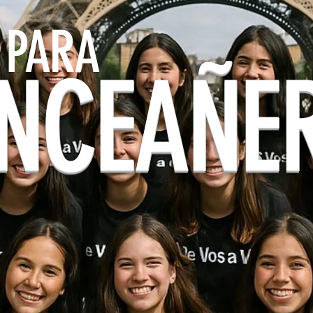
 PARA
INCEAÑE