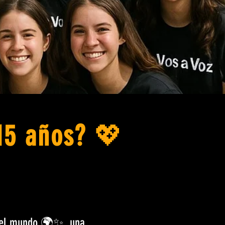
15 años?
💖
e el mundo 🌍✨, una