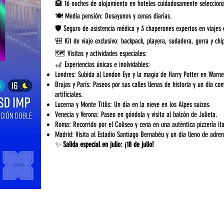
🏨 16 noches de alojamiento en hoteles cuidadosamente seleccion
🍽️ Media pensión: Desayunos y cenas diarias.
🛡️ Seguro de asistencia médica y 3 chaperones expertos en viajes
🎒 Kit de viaje exclusivo: backpack, playera, sudadera, gorra y chi
🗺️ Visitas y actividades especiales:
🎢 Experiencias únicas e inolvidables:
Londres: Subida al London Eye y la magia de Harry Potter en Warne
Brujas y París: Paseos por sus calles llenas de historia y un día c
artificiales.
Lucerna y Monte Titlis: Un día en la nieve en los Alpes suizos.
Venecia y Verona: Paseo en góndola y visita al balcón de Julieta.
Roma: Recorrido por el Coliseo y cena en una auténtica pizzería ita
Madrid: Visita al Estadio Santiago Bernabéu y un día lleno de adre
✨
Salida especial en julio: ¡18 de julio!