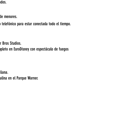
ados.
 de menores.
p telefónico para estar conectada todo el tiempo.
r Bros Studios.
ompleto en EuroDisney con espectáculo de fuegos
liana.
nalina en el Parque Warner.