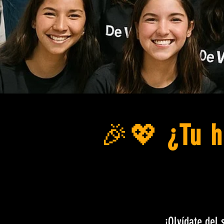
🎉💖
¿Tu h
¡Olvídate del