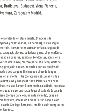
a, Bratislava, Budapest, Viena, Venecia,
 Aventura, Zaragoza y Madrid.
lona volando en clase turista, 24 noches de
yunos y cenas diarias, sin bebidas), visitas según
corrido, transporte en autocar turístico, seguro de
: backpack, playera, sudadera, gorra, chip telefónico
iudad en Londres, subida al London Eye, admisión a
l Museo del Louvre, crucero por el Río Sena, visita de
 y granja de quesos, recorrido por los canales de
ntrada a dos parques (incluyendo show de fuegos
eve en el monte Titlis (de acuerdo al clima), visita a
a a Bratislava y Budapest, show folclórico con cena
na, visita al Parque Prater, subida a la Noria, entrada a
de ciudad en Verona hasta llegar al patio de la casa de
oliseo (tiempo para foto, entrada incluida), cena en
ort Aventura, acceso de 1 día al Ferrari Land, día de
a al estadio Santiago Bernabéu, medio día de compras en
ao flamenco.