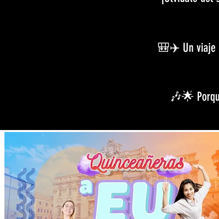
🎒✈️ Un viaje 
🎶🌟 Porque