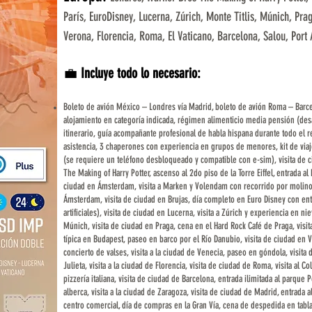
París, EuroDisney, Lucerna, Zúrich, Monte Titlis, Múnich, Prag
Verona, Florencia, Roma, El Vaticano, Barcelona, Salou, Port
💼
Incluye todo lo necesario:
Boleto de avión México – Londres vía Madrid, boleto de avión Roma – Barce
alojamiento en categoría indicada, régimen alimenticio media pensión (desa
itinerario, guía acompañante profesional de habla hispana durante todo el re
asistencia, 3 chaperones con experiencia en grupos de menores, kit de viaje
(se requiere un teléfono desbloqueado y compatible con e-sim), visita de c
The Making of Harry Potter, ascenso al 2do piso de la Torre Eiffel, entrada a
ciudad en Ámsterdam, visita a Marken y Volendam con recorrido por molinos
Ámsterdam, visita de ciudad en Brujas, día completo en Euro Disney con e
artificiales), visita de ciudad en Lucerna, visita a Zúrich y experiencia en ni
Múnich, visita de ciudad en Praga, cena en el Hard Rock Café de Praga, visit
típica en Budapest, paseo en barco por el Río Danubio, visita de ciudad en Vie
concierto de valses, visita a la ciudad de Venecia, paseo en góndola, visita 
Julieta, visita a la ciudad de Florencia, visita de ciudad de Roma, visita al C
pizzería italiana, visita de ciudad de Barcelona, entrada ilimitada al parque P
alberca, visita a la ciudad de Zaragoza, visita de ciudad de Madrid, entrad
centro comercial, día de compras en la Gran Vía, cena de despedida en tabl