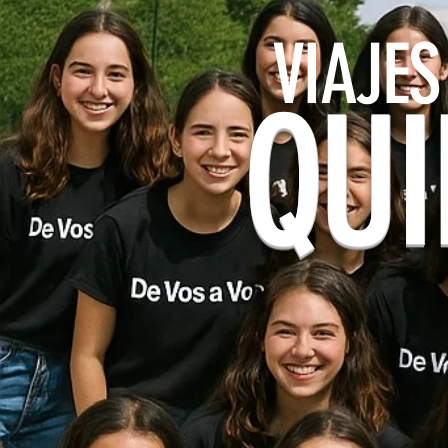
VIAJES
QU