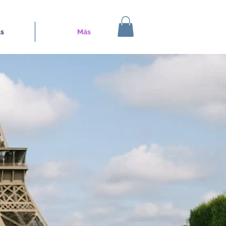
s
Más