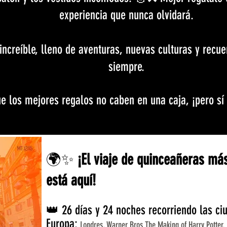
experiencia que nunca olvidará.
increíble, lleno de aventuras, nuevas culturas y recue
siempre.
 los mejores regalos no caben en una caja, ¡pero sí
🌍✨
¡El viaje de quinceañeras má
está aquí!
👑 26 días y 24 noches recorriendo las c
Europa:
Londres, Warner Bros The Making of Harry Potter