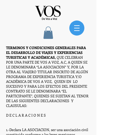
TERMINOS Y CONDICIONES GENERALES PARA
EL DESARROLLO DE VIAJES Y EXPERIENCIAS
TURISTICAS Y ACADÉMICAS,
QUE CELEBRAN
POR UNA PARTE DE VOS A VOZ, A.C, A QUIEN SE
LE DENOMINARA “LA ASOCIACION” Y, POR LA
OTRA AL VIAJERO TITULAR INSCRITO DE ALGÚN
PROGRAMA DE EXPERIENCIA TURISTICA Y/O
ACADÉMICA DE VOS A VOZ, QUIEN EN LO
SUCESIVO Y PARA LOS EFECTOS DEL PRESENTE
CONTRATO SE LE DENOMINARA “EL
PARTICIPANTE”, QUIENES SE SUJETAN AL TENOR
DE LAS SIGUIENTES DECLARACIONES Y
CLAUSULAS:
D E C L A R A C I O N E S
1.-Declara LA ASOCIACION, ser una asociación civil
constituida conforme a las leyes mexicanas,