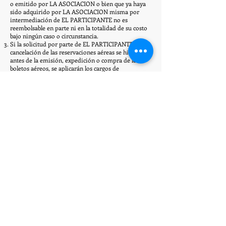
o emitido por LA ASOCIACION o bien que ya haya
sido adquirido por LA ASOCIACION misma por
intermediación de EL PARTICIPANTE no es
reembolsable en parte ni en la totalidad de su costo
bajo ningún caso o circunstancia.
Si la solicitud por parte de EL PARTICIPANTE de la
cancelación de las reservaciones aéreas se hicieren
antes de la emisión, expedición o compra de los
boletos aéreos, se aplicarán los cargos de
cancelación.
DECIMA OCTAVA. PAGOS DE CANCELACION. Todos
los cargos de cancelación serán pagados por EL
PARTICIPANTE de conformidad con lo establecido
en el presente contrato y podrán ser aplicados
directamente por LA ASOCIACION al efectuar los
reembolsos que así procedan.
DECIMA NOVENA. DIFERENCIA DE MONTOS.- En
caso de que los gastos originados por reservaciones
solicitadas a nombre de EL PARTICIPANTE sean
mayores al cargo por cancelación, la diferencia le
será cobrada a EL PARTICIPANTE por LA
ASOCIACION previa comprobación de los mismos
gastos.
VIGESIMA. CONVENIOS CON TERCEROS- LA