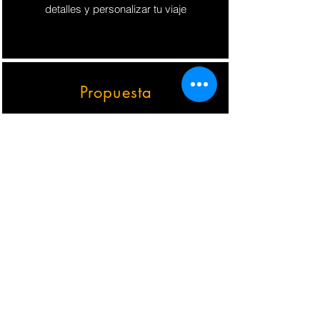
detalles y personalizar tu viaje
Propuesta
Te vamos a dar una propuesta
increíble. Será personalizada y con
los precios más accesibles y
planes de pago.
Hoy, De Vos a Voz es la única
agencia que colabora con más de
100 universidades
privadas y
públicas, creando alianzas