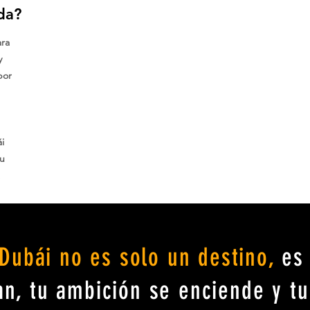
da?
ara
y
por
i
tu
.
 Dubái no es solo un destino,
es
n, tu ambición se enciende y t