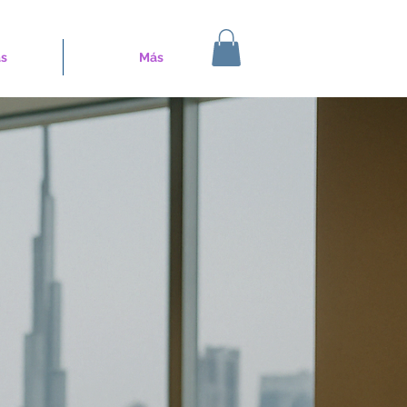
s
Más