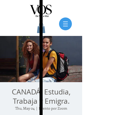
CANADÁ: Estudia,
Trabaja y Emigra.
Thu, May 04
  |  
Evento por Zoom