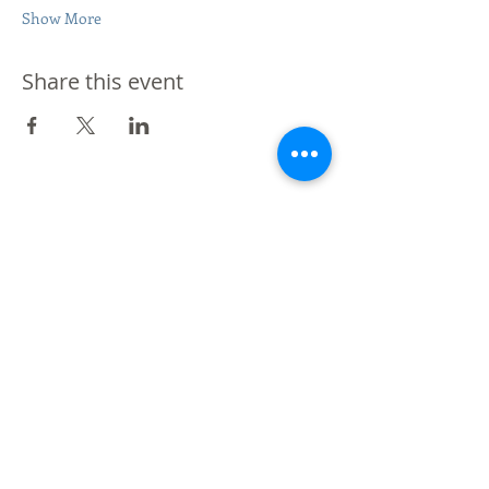
Show More
Share this event
De Vos a Voz es una marca registrada.
Londres - Mexico - Buenos Aires - Moscú - NY -
Barcelona - Panamá