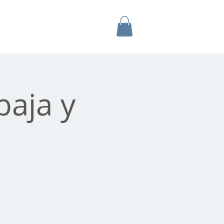
s
Más
baja y