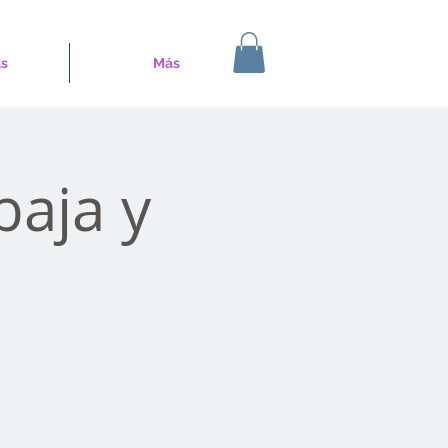
s
Más
baja y