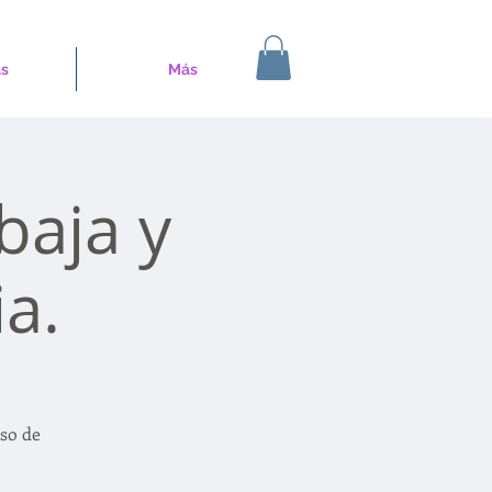
s
Más
baja y
a.
so de