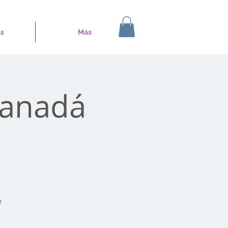
s
Más
Canadá
e