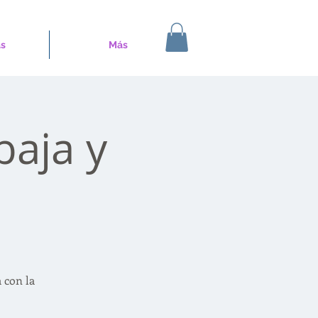
s
Más
baja y
 con la