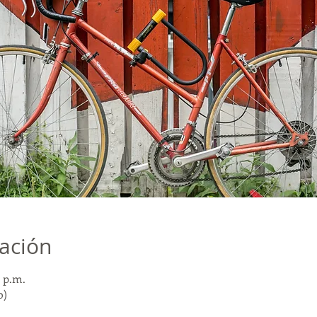
cación
0 p.m.
o)