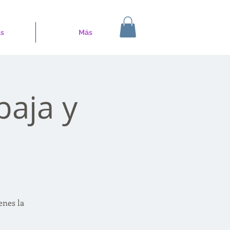
s
Más
baja y
enes la