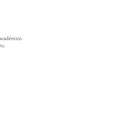
académico. 
c. 