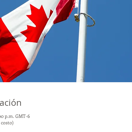
cación
2:00 p.m. GMT-6
costo)