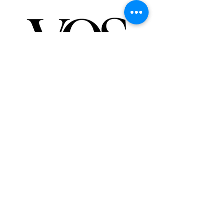
De Vos a Voz es una marca registrada.
Londres - Mexico - Buenos Aires - Moscú - NY -
Barcelona - Panamá
Organización reconocida a nivel internacional.