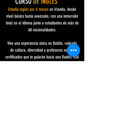
CURSO
DE INGLÉS
Estudia inglés por 6 meses
en Irlanda, desde
nivel básico hasta avanzado, con una inmersión
total en el idioma junto a estudiantes de más de
60 nacionalidades.
Vive una experiencia única en Dublín, rodeado
de cultura, diversidad y profesores nativos
certificados que te guiarán hacia una fluidez real
y una conversación increíble en muy poco
tiempo, en una de las mejores escuelas del
país.
(Precio regular: €4,800)
Precios especiales:
€3,500
Horario matutino: