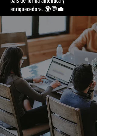
país de forma auténtica y
enriquecedora. 🌍💬💼