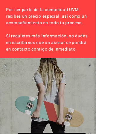
Por ser parte de la comunidad UVM
recibes un precio especial, así como un
acompañamiento en todo tu proceso.
Si requieres más información, no dudes
en escribirnos que un asesor se pondrá
en contacto contigo de inmediato.