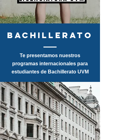
BACHILLERATO
Te presentamos nuestros
programas internacionales para
estudiantes de Bachillerato UVM