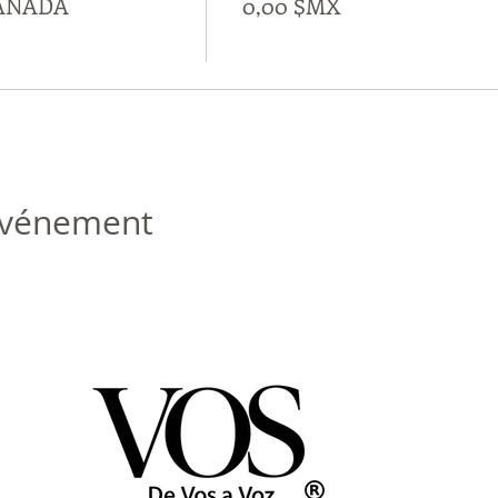
CANADÁ
0,00 $MX
 événement