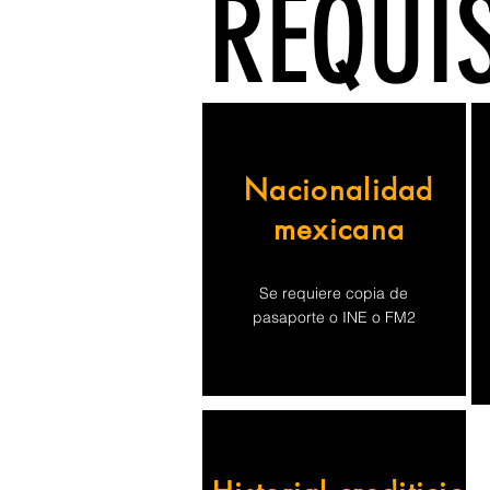
REQUIS
Nacionalidad
mexicana
Se requiere copia de
pasaporte o INE o FM2