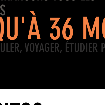
S
QU'À 36 M
ULER, VOYAGER, ÉTUDIER 