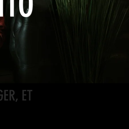
NTO
ER, ET