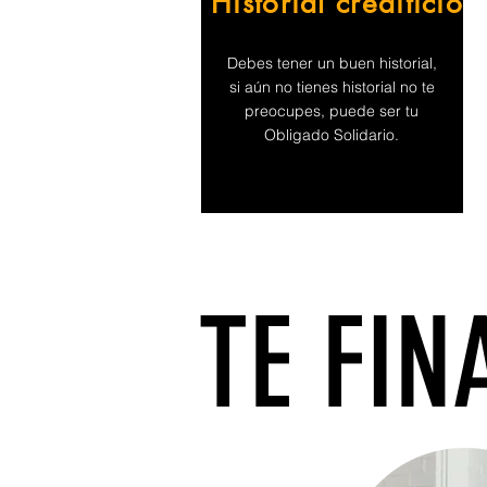
Historial crediticio
Debes tener un buen historial,
si aún no tienes historial no te
preocupes, puede ser tu
Obligado Solidario.
TE FI