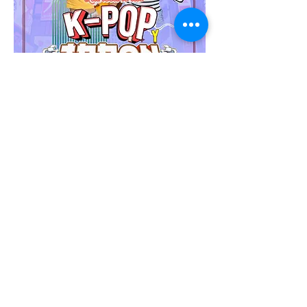
🌸✨ ¡Viaje Quinceañeras,
K-POP y Japón!
15 días y 13 noches viviendo la
cultura más vibrante de Asia, desde
las luces y tradiciones de Japón
hasta el emocionante mundo del K-