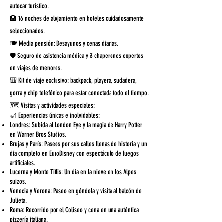
autocar turístico.
🏨 16 noches de alojamiento en hoteles cuidadosamente
seleccionados.
🍽️ Media pensión: Desayunos y cenas diarias.
🛡️ Seguro de asistencia médica y 3 chaperones expertos
en viajes de menores.
🎒 Kit de viaje exclusivo: backpack, playera, sudadera,
gorra y chip telefónico para estar conectada todo el tiempo.
🗺️ Visitas y actividades especiales:
🎢 Experiencias únicas e inolvidables:
Londres: Subida al London Eye y la magia de Harry Potter
en Warner Bros Studios.
Brujas y París: Paseos por sus calles llenas de historia y un
día completo en EuroDisney con espectáculo de fuegos
artificiales.
Lucerna y Monte Titlis: Un día en la nieve en los Alpes
suizos.
Venecia y Verona: Paseo en góndola y visita al balcón de
Julieta.
Roma: Recorrido por el Coliseo y cena en una auténtica
pizzería italiana.