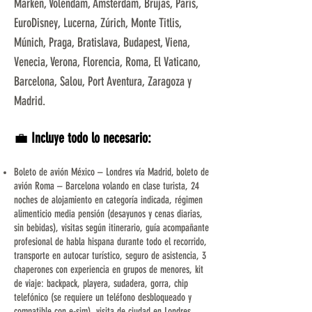
Marken, Volendam, Ámsterdam, Brujas, París,
EuroDisney, Lucerna, Zúrich, Monte Titlis,
Múnich, Praga, Bratislava, Budapest, Viena,
Venecia, Verona, Florencia, Roma, El Vaticano,
Barcelona, Salou, Port Aventura, Zaragoza y
Madrid.
💼
Incluye todo lo necesario:
Boleto de avión México – Londres vía Madrid, boleto de
avión Roma – Barcelona volando en clase turista, 24
noches de alojamiento en categoría indicada, régimen
alimenticio media pensión (desayunos y cenas diarias,
sin bebidas), visitas según itinerario, guía acompañante
profesional de habla hispana durante todo el recorrido,
transporte en autocar turístico, seguro de asistencia, 3
chaperones con experiencia en grupos de menores, kit
de viaje: backpack, playera, sudadera, gorra, chip
telefónico (se requiere un teléfono desbloqueado y
compatible con e-sim), visita de ciudad en Londres,