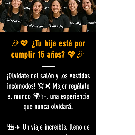
🎉💖
¿Tu hija está por
cumplir 15 años?
💖🎉
¡Olvídate del salón y los vestidos
incómodos! 👗❌ Mejor regálale
el mundo 🌍✨, una experiencia
que nunca olvidará.
🎒✈️ Un viaje increíble, lleno de