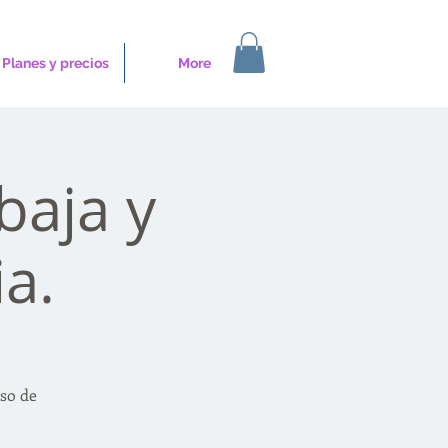
Planes y precios
More
baja y
a.
so de