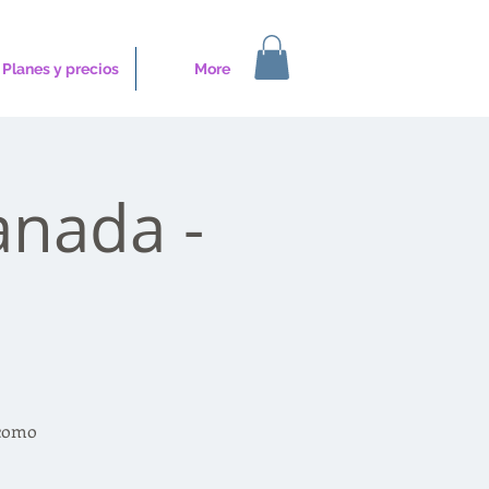
Planes y precios
More
anada -
 como