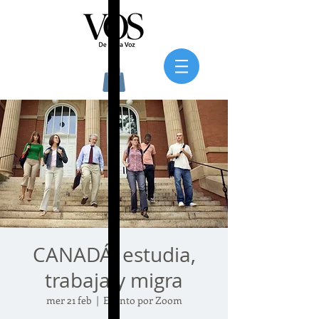
CANADÁ, estudia,
trabaja y migra
mer 21 feb
  |  
Evento por Zoom