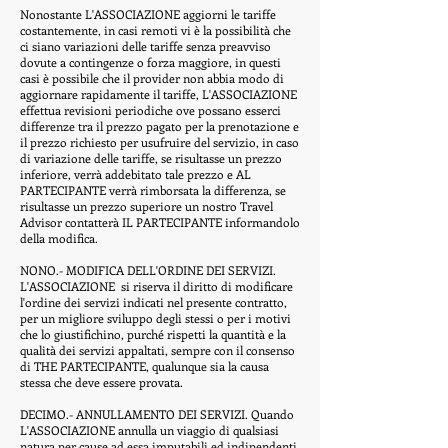
Nonostante L'ASSOCIAZIONE aggiorni le tariffe
costantemente, in casi remoti vi è la possibilità che
ci siano variazioni delle tariffe senza preavviso
dovute a contingenze o forza maggiore, in questi
casi è possibile che il provider non abbia modo di
aggiornare rapidamente il tariffe, L'ASSOCIAZIONE
effettua revisioni periodiche ove possano esserci
differenze tra il prezzo pagato per la prenotazione e
il prezzo richiesto per usufruire del servizio, in caso
di variazione delle tariffe, se risultasse un prezzo
inferiore, verrà addebitato tale prezzo e AL
PARTECIPANTE verrà rimborsata la differenza, se
risultasse un prezzo superiore un nostro Travel
Advisor contatterà IL PARTECIPANTE informandolo
della modifica.
NONO.- MODIFICA DELL'ORDINE DEI SERVIZI.
L'ASSOCIAZIONE
si riserva il diritto di modificare
l'ordine dei servizi indicati nel presente contratto,
per un migliore sviluppo degli stessi o per i motivi
che lo giustifichino, purché rispetti la quantità e la
qualità dei servizi appaltati, sempre con il consenso
di THE PARTECIPANTE, qualunque sia la causa
stessa che deve essere provata.
DECIMO.- ANNULLAMENTO DEI SERVIZI. Quando
L'ASSOCIAZIONE annulla un viaggio di qualsiasi
natura per cause ad essa imputabili ed indipendenti