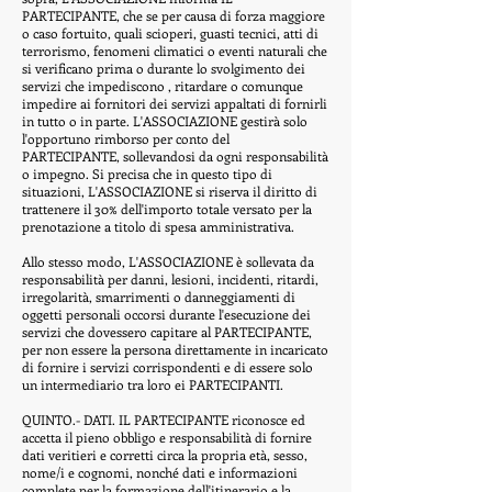
PARTECIPANTE, che se per causa di forza maggiore
o caso fortuito, quali scioperi, guasti tecnici, atti di
terrorismo, fenomeni climatici o eventi naturali che
si verificano prima o durante lo svolgimento dei
servizi che impediscono , ritardare o comunque
impedire ai fornitori dei servizi appaltati di fornirli
in tutto o in parte. L'ASSOCIAZIONE gestirà solo
l'opportuno rimborso per conto del
PARTECIPANTE, sollevandosi da ogni responsabilità
o impegno. Si precisa che in questo tipo di
situazioni, L'ASSOCIAZIONE si riserva il diritto di
trattenere il 30% dell'importo totale versato per la
prenotazione a titolo di spesa amministrativa.
Allo stesso modo, L'ASSOCIAZIONE è sollevata da
responsabilità per danni, lesioni, incidenti, ritardi,
irregolarità, smarrimenti o danneggiamenti di
oggetti personali occorsi durante l'esecuzione dei
servizi che dovessero capitare al PARTECIPANTE,
per non essere la persona direttamente in incaricato
di fornire i servizi corrispondenti e di essere solo
un intermediario tra loro ei PARTECIPANTI.
QUINTO.- DATI. IL PARTECIPANTE riconosce ed
accetta il pieno obbligo e responsabilità di fornire
dati veritieri e corretti circa la propria età, sesso,
nome/i e cognomi, nonché dati e informazioni
complete per la formazione dell'itinerario e la