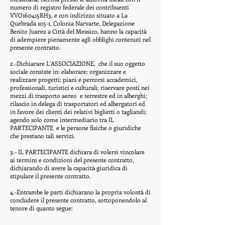
numero di registro federale dei contribuenti
VVO160415RH3, e con indirizzo situato a La
Quebrada 105-1, Colonia Narvarte, Delegazione
Benito Juarez a Città del Messico, hanno la capacità
di adempiere pienamente agli obblighi contenuti nel
presente contratto.
2.-Dichiarare L'ASSOCIAZIONE,
che il suo oggetto
sociale consiste in: elaborare; organizzare e
realizzare progetti; piani e percorsi accademici,
professionali, turistici e culturali; riservare posti nei
mezzi di trasporto aereo
e terrestre ed in alberghi;
rilascio in delega di trasportatori ed albergatori ed
in favore dei clienti dei relativi biglietti o tagliandi;
agendo solo come intermediario tra IL
PARTECIPANTE
e le persone fisiche o giuridiche
che prestano tali servizi.
3.- IL PARTECIPANTE dichiara di volersi vincolare
ai termini e condizioni del presente contratto,
dichiarando di avere la capacità giuridica di
stipulare il presente contratto.
4.-Entrambe le parti dichiarano la propria volontà di
concludere il presente contratto, sottoponendolo al
tenore di quanto segue: