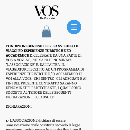
CONDIZIONI GENERALI PER LO SVILUPPO DI
VIAGGI ED ESPERIENZE TURISTICHE ED
ACCADEMICHE,
CELEBRATE DA UNA PARTE DI
VOS A VOZ, AC, CHE SARÀ DENOMINATA
"L'ASSOCIAZIONE" E, DALL'ALTRA, IL
VIAGGIATORE ISCRITTO AD UN PROGRAMMA DI
ESPERIENZE TURISTICHE E / O ACCADEMICO DI
VOI ALLA VOCE,
CHI DENTRO
GLI ADEGUATI E AI
FINI DEL PRESENTE CONTRATTO SARANNO
DENOMINATI "I PARTECIPANTI", I QUALI SONO
SOGGETTI AL TENORE DELLE SEGUENTI
DICHIARAZIONI
E CLAUSOLE:
DICHIARAZIONI
1.- L'ASSOCIAZIONE dichiara di essere
un'associazione civile costituita secondo la legge
messicana, iscritta presso le autorità fiscali con il