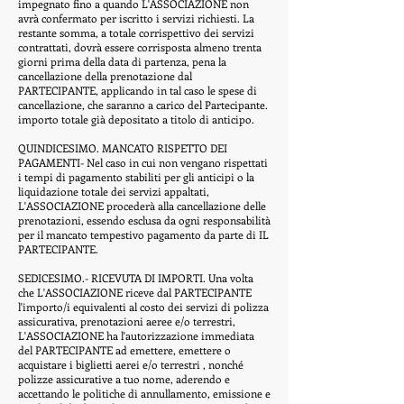
impegnato fino a quando L'ASSOCIAZIONE non
avrà confermato per iscritto i servizi richiesti. La
restante somma, a totale corrispettivo dei servizi
contrattati, dovrà essere corrisposta almeno trenta
giorni prima della data di partenza, pena la
cancellazione della prenotazione dal
PARTECIPANTE, applicando in tal caso le spese di
cancellazione, che saranno a carico del Partecipante.
importo totale già depositato a titolo di anticipo.
QUINDICESIMO. MANCATO RISPETTO DEI
PAGAMENTI- Nel caso in cui non vengano rispettati
i tempi di pagamento stabiliti per gli anticipi o la
liquidazione totale dei servizi appaltati,
L'ASSOCIAZIONE procederà alla cancellazione delle
prenotazioni, essendo esclusa da ogni responsabilità
per il mancato tempestivo pagamento da parte di IL
PARTECIPANTE.
SEDICESIMO.- RICEVUTA DI IMPORTI. Una volta
che L'ASSOCIAZIONE riceve dal PARTECIPANTE
l'importo/i equivalenti al costo dei servizi di polizza
assicurativa, prenotazioni aeree e/o terrestri,
L'ASSOCIAZIONE ha l'autorizzazione immediata
del PARTECIPANTE ad emettere, emettere o
acquistare i biglietti aerei e/o terrestri , nonché
polizze assicurative a tuo nome, aderendo e
accettando le politiche di annullamento, emissione e