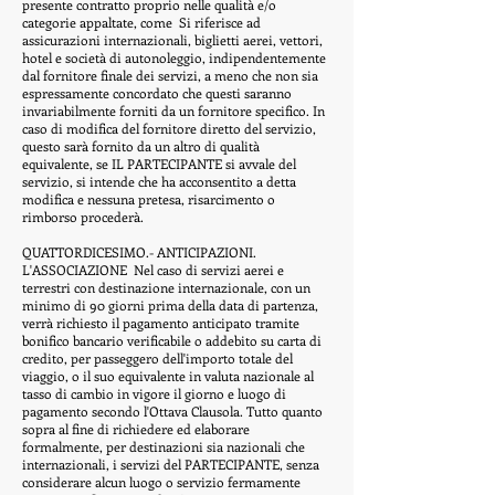
presente contratto proprio nelle qualità e/o
categorie appaltate, come
Si riferisce ad
assicurazioni internazionali, biglietti aerei, vettori,
hotel e società di autonoleggio, indipendentemente
dal fornitore finale dei servizi, a meno che non sia
espressamente concordato che questi saranno
invariabilmente forniti da un fornitore specifico. In
caso di modifica del fornitore diretto del servizio,
questo sarà fornito da un altro di qualità
equivalente, se IL PARTECIPANTE si avvale del
servizio, si intende che ha acconsentito a detta
modifica e nessuna pretesa, risarcimento o
rimborso procederà.
QUATTORDICESIMO.- ANTICIPAZIONI.
L'ASSOCIAZIONE
Nel caso di servizi aerei e
terrestri con destinazione internazionale, con un
minimo di 90 giorni prima della data di partenza,
verrà richiesto il pagamento anticipato tramite
bonifico bancario verificabile o addebito su carta di
credito, per passeggero dell'importo totale del
viaggio, o il suo equivalente in valuta nazionale al
tasso di cambio in vigore il giorno e luogo di
pagamento secondo l'Ottava Clausola. Tutto quanto
sopra al fine di richiedere ed elaborare
formalmente, per destinazioni sia nazionali che
internazionali, i servizi del PARTECIPANTE, senza
considerare alcun luogo o servizio fermamente