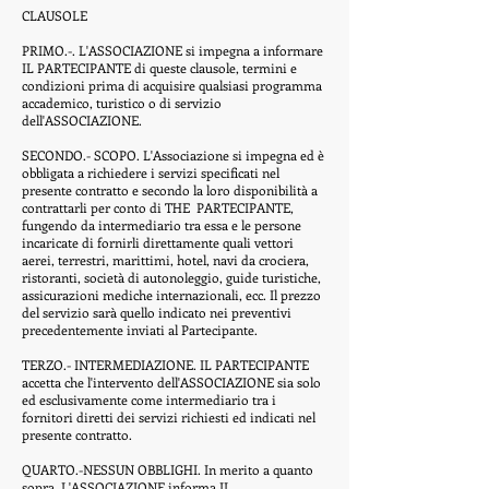
CLAUSOLE
PRIMO.-. L'ASSOCIAZIONE si impegna a informare
IL PARTECIPANTE di queste clausole, termini e
condizioni prima di acquisire qualsiasi programma
accademico, turistico o di servizio
dell'ASSOCIAZIONE.
SECONDO.- SCOPO. L'Associazione si impegna ed è
obbligata a richiedere i servizi specificati nel
presente contratto e secondo la loro disponibilità a
contrattarli per conto di THE
PARTECIPANTE,
fungendo da intermediario tra essa e le persone
incaricate di fornirli direttamente quali vettori
aerei, terrestri, marittimi, hotel, navi da crociera,
ristoranti, società di autonoleggio, guide turistiche,
assicurazioni mediche internazionali, ecc. Il prezzo
del servizio sarà quello indicato nei preventivi
precedentemente inviati al Partecipante.
TERZO.- INTERMEDIAZIONE. IL PARTECIPANTE
accetta che l'intervento dell'ASSOCIAZIONE sia solo
ed esclusivamente come intermediario tra i
fornitori diretti dei servizi richiesti ed indicati nel
presente contratto.
QUARTO.-NESSUN OBBLIGHI. In merito a quanto
sopra, L'ASSOCIAZIONE informa IL