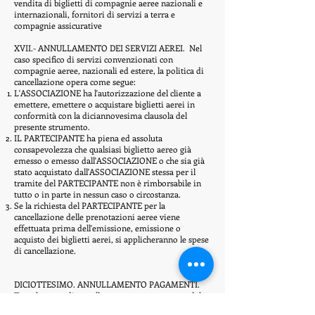
vendita di biglietti di compagnie aeree nazionali e
internazionali, fornitori di servizi a terra e
compagnie assicurative
XVII.- ANNULLAMENTO DEI SERVIZI AEREI.
Nel
caso specifico di servizi convenzionati con
compagnie aeree, nazionali ed estere, la politica di
cancellazione opera come segue:
L'ASSOCIAZIONE ha l'autorizzazione del cliente a
emettere, emettere o acquistare biglietti aerei in
conformità con la diciannovesima clausola del
presente strumento.
IL PARTECIPANTE ha piena ed assoluta
consapevolezza che qualsiasi biglietto aereo già
emesso o emesso dall'ASSOCIAZIONE o che sia già
stato acquistato dall'ASSOCIAZIONE stessa per il
tramite del PARTECIPANTE non è rimborsabile in
tutto o in parte in nessun caso o circostanza.
Se la richiesta del PARTECIPANTE per la
cancellazione delle prenotazioni aeree viene
effettuata prima dell'emissione, emissione o
acquisto dei biglietti aerei, si applicheranno le spese
di cancellazione.
DICIOTTESIMO. ANNULLAMENTO PAGAMENTI.
Tutte le spese di annullamento saranno pagate dal
PARTECIPANTE in conformità con le disposizioni