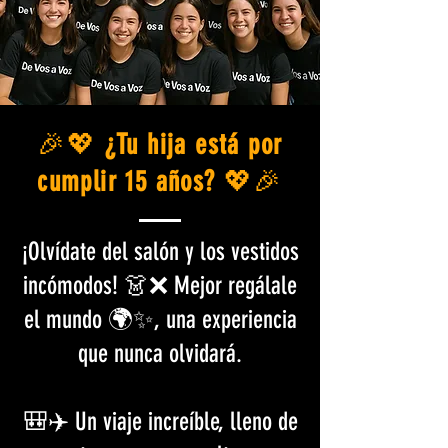
🎉💖
¿Tu hija está por
cumplir 15 años?
💖🎉
¡Olvídate del salón y los vestidos
incómodos! 👗❌ Mejor regálale
el mundo 🌍✨, una experiencia
que nunca olvidará.
🎒✈️ Un viaje increíble, lleno de