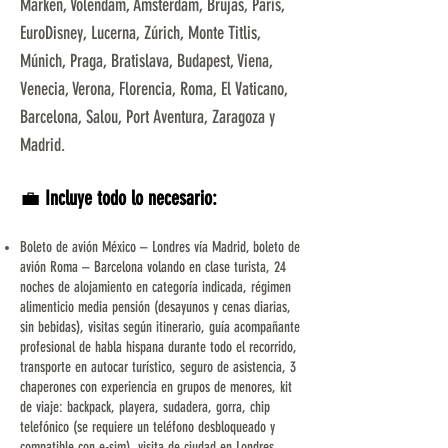
Marken, Volendam, Ámsterdam, Brujas, París,
EuroDisney, Lucerna, Zúrich, Monte Titlis,
Múnich, Praga, Bratislava, Budapest, Viena,
Venecia, Verona, Florencia, Roma, El Vaticano,
Barcelona, Salou, Port Aventura, Zaragoza y
Madrid.
💼
Incluye todo lo necesario:
Boleto de avión México – Londres vía Madrid, boleto de
avión Roma – Barcelona volando en clase turista, 24
noches de alojamiento en categoría indicada, régimen
alimenticio media pensión (desayunos y cenas diarias,
sin bebidas), visitas según itinerario, guía acompañante
profesional de habla hispana durante todo el recorrido,
transporte en autocar turístico, seguro de asistencia, 3
chaperones con experiencia en grupos de menores, kit
de viaje: backpack, playera, sudadera, gorra, chip
telefónico (se requiere un teléfono desbloqueado y
compatible con e-sim), visita de ciudad en Londres,