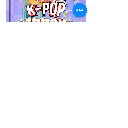
🌸✨ ¡Viaje Quinceañeras,
K-POP y Japón!
15 días y 13 noches viviendo la
cultura más vibrante de Asia, desde
las luces y tradiciones de Japón
hasta el emocionante mundo del K-