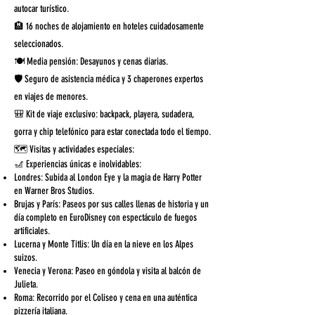
autocar turístico.
🏨 16 noches de alojamiento en hoteles cuidadosamente
seleccionados.
🍽️ Media pensión: Desayunos y cenas diarias.
🛡️ Seguro de asistencia médica y 3 chaperones expertos
en viajes de menores.
🎒 Kit de viaje exclusivo: backpack, playera, sudadera,
gorra y chip telefónico para estar conectada todo el tiempo.
🗺️ Visitas y actividades especiales:
🎢 Experiencias únicas e inolvidables:
Londres: Subida al London Eye y la magia de Harry Potter
en Warner Bros Studios.
Brujas y París: Paseos por sus calles llenas de historia y un
día completo en EuroDisney con espectáculo de fuegos
artificiales.
Lucerna y Monte Titlis: Un día en la nieve en los Alpes
suizos.
Venecia y Verona: Paseo en góndola y visita al balcón de
Julieta.
Roma: Recorrido por el Coliseo y cena en una auténtica
pizzería italiana.