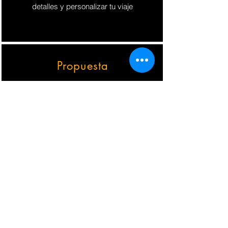
detalles y personalizar tu viaje
Propuesta
Te vamos a dar una propuesta
increíble. Será personalizada y con
los precios más accesibles y
planes de pago.
Hoy, De Vos a Voz es la única
agencia que colabora con más de
100 universidades
privadas y
públicas, creando alianzas