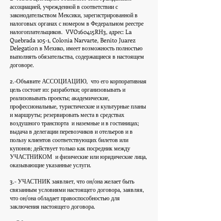
ассоциацией, учрежденной в соответствии с
законодательством Мексики, зарегистрированной в
налоговых органах с номером в Федеральном реестре
налогоплательщиков.
VVO160415RH3, адрес: La
Quebrada 105-1, Colonia Narvarte, Benito Juarez
Delegation в Мехико, имеет возможность полностью
выполнять обязательства, содержащиеся в настоящем
договоре.
2.-Объявите АССОЦИАЦИЮ,
что его корпоративная
цель состоит из: разработки; организовывать и
реализовывать проекты; академические,
профессиональные, туристические и культурные планы
и маршруты; резервировать места в средствах
воздушного транспорта
и наземные и в гостиницах;
выдача в делегации перевозчиков и отельеров и в
пользу клиентов соответствующих билетов или
купонов; действует только как посредник между
УЧАСТНИКОМ
и физические или юридические лица,
оказывающие указанные услуги.
3.- УЧАСТНИК заявляет, что он/она желает быть
связанным условиями настоящего договора, заявляя,
что он/она обладает правоспособностью для
заключения настоящего договора.