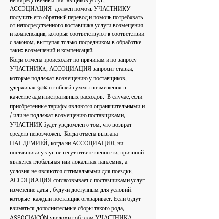
АССОЦИАЦИЯ
должен помочь УЧАСТНИКУ
получить его обратный перевод и помочь потребовать
от непосредственного поставщика услуги возмещения
и компенсации, которые соответствуют в соответствии
с законом, выступая только посредником в обработке
таких возмещений и компенсаций.
Когда отмена происходит по причинам и по запросу
УЧАСТНИКА, АССОЦИАЦИЯ запросит ставки,
которые подлежат возмещению у поставщиков,
удерживая 30% от общей суммы возмещения в
качестве административных расходов.
В случае, если
приобретенные тарифы являются ограничительными и
/ или не подлежат возмещению поставщиками,
УЧАСТНИК будет уведомлен о том, что возврат
средств невозможен.
Когда отмена вызвана
ПАНДЕМИЕЙ, когда ни АССОЦИАЦИЯ, ни
поставщики услуг не несут ответственности, причиной
является глобальная или локальная пандемия, а
условия не являются оптимальными для поездки,
АССОЦИАЦИЯ согласовывает с поставщиками услуг
изменение даты , будучи доступным для условий,
которые
каждый поставщик оговаривает. Если будут
взиматься дополнительные сборы такого рода,
ASSOCIAICÓN уведомит об этом УЧАСТНИКА.