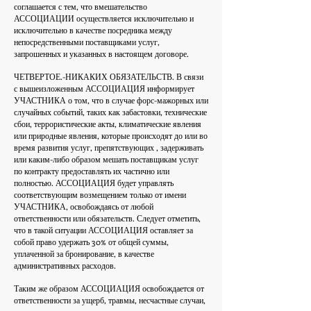
соглашается с тем, что вмешательство
АССОЦИАЦИИ осуществляется исключительно и
исключительно в качестве посредника между
непосредственными поставщиками услуг,
запрошенных и указанных в настоящем договоре.
ЧЕТВЕРТОЕ.-НИКАКИХ ОБЯЗАТЕЛЬСТВ. В связи
с вышеизложенным АССОЦИАЦИЯ информирует
УЧАСТНИКА о том, что в случае форс-мажорных или
случайных событий, таких как забастовки, технические
сбои, террористические акты, климатические явления
или природные явления, которые происходят до или во
время развития услуг, препятствующих , задерживать
или каким-либо образом мешать поставщикам услуг
по контракту предоставлять их частично или
полностью. АССОЦИАЦИЯ будет управлять
соответствующим возмещением только от имени
УЧАСТНИКА, освобождаясь от любой
ответственности или обязательств. Следует отметить,
что в такой ситуации АССОЦИАЦИЯ оставляет за
собой право удержать 30% от общей суммы,
уплаченной за бронирование, в качестве
административных расходов.
Таким же образом АССОЦИАЦИЯ освобождается от
ответственности за ущерб, травмы, несчастные случаи,