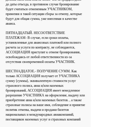
до даты отъезда, в противном случае бронирование
будет считаться отмененным УЧАСТНИКОМ,
применяя в такой ситуации сборы за отмену, которые
будут для общая сумма, уже внесенная в качестве
аванса.
ПЯТНАДЦАТЫЙ. НЕСООТВЕТСТВИЕ
ПЛАТЕЖАМ- В случае, если сроки оплаты,
установленные для авансовых платежей или полного
расчета за услуги по контракту, не соблюдаются,
АССОЦИАЦИЯ приступит к отмене бронирования,
освобождаясь от любой ответственности из-за
отсутствия своевременной оплаты УЧАСТНИК.
ШЕСТНАДЦАТОЕ.- ПОЛУЧЕНИЕ СУММ. Как
только АССОЦИАЦИЯ получает от УЧАСТНИКА
сумму (суммы), эквивалентную стоимости услуг
страхового полиса, авиа и/или наземных
бронирований, АССОЦИАЦИЯ имеет немедленное
разрешение УЧАСТНИКА на оформление, выдачу или
приобретение авиа и/или наземных билетов. , а также
страховые полисы на ваше имя, соблюдение и принятие
политик отмены, выдачи и продажи билетов
национальных и международных авиакомпаний,
поставщиков наземных услуг и страховых компаний