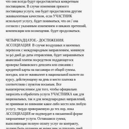
что они всегда будут предоставляться конкретным
поставщиком. В случае изменения прямого
поставщика услуги, она будет предоставлена другим
эквивалентным качеством, если УЧАСТНИК
использует услугу, будет пониматься, что он / она
согласен с указанным изменением и никаких претензий,
компенсации или возмещения. будет продолжаться.
ЧЕТЫРНАДЦАТОЕ.- ДОСТИЖЕНИЯ.
АССОЦИАЦИЯ
В случае воздушных и наземных
перевозок с международным направлением, минимум
за 90 дней до даты отправления, будет запрашиваться
авансовый платеж посредством поддающегося
проверке банковского депозита или списания с
кредитной карты на пассажира от общей суммы.
поездки, или ее эквивалент в национальной валюте по
курсу, действующему на день и место платежа в
соответствии с пунктом восьмым. Все
вышеперечисленное для того, чтобы официально
запросить и обработать услуги УЧАСТНИКА как для
национальных, так и для международных направлений,
не принимая во внимание какое-либо место или любую
услугу, твердо приверженную до тех пор, пока
АССОЦИАЦИЯ не подтвердит в письменной форме
запрошенные услуги. Оставшаяся сумма,
выполняющая полную оплату услуг по контракту,
должна быть оплачена не менее чем за тридцать дней