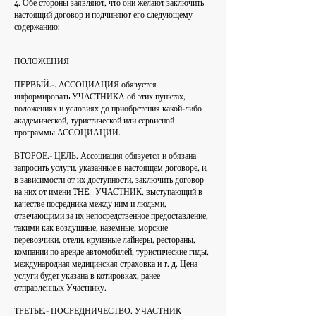
4. Обе стороны заявляют, что они желают заключить
настоящий договор и подчиняют его следующему
содержанию:
ПОЛОЖЕНИЯ
ПЕРВЫЙ.-. АССОЦИАЦИЯ обязуется
информировать УЧАСТНИКА об этих пунктах,
положениях и условиях до приобретения какой-либо
академической, туристической или сервисной
программы АССОЦИАЦИИ.
ВТОРОЕ.- ЦЕЛЬ. Ассоциация обязуется и обязана
запросить услуги, указанные в настоящем договоре, и,
в зависимости от их доступности, заключить договор
на них от имени THE.
УЧАСТНИК, выступающий в
качестве посредника между ним и людьми,
отвечающими за их непосредственное предоставление,
такими как воздушные, наземные, морские
перевозчики, отели, круизные лайнеры, рестораны,
компании по аренде автомобилей, туристические гиды,
международная медицинская страховка и т. д. Цена
услуги будет указана в котировках, ранее
отправленных Участнику.
ТРЕТЬЕ.- ПОСРЕДНИЧЕСТВО. УЧАСТНИК