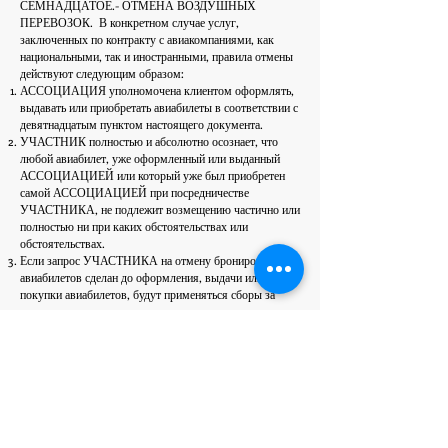
СЕМНАДЦАТОЕ.- ОТМЕНА ВОЗДУШНЫХ
ПЕРЕВОЗОК.
В конкретном случае услуг,
заключенных по контракту с авиакомпаниями, как
национальными, так и иностранными, правила отмены
действуют следующим образом:
АССОЦИАЦИЯ уполномочена клиентом оформлять,
выдавать или приобретать авиабилеты в соответствии с
девятнадцатым пунктом настоящего документа.
УЧАСТНИК полностью и абсолютно осознает, что
любой авиабилет, уже оформленный или выданный
АССОЦИАЦИЕЙ или который уже был приобретен
самой АССОЦИАЦИЕЙ при посредничестве
УЧАСТНИКА, не подлежит возмещению частично или
полностью ни при каких обстоятельствах или
обстоятельствах.
Если запрос УЧАСТНИКА на отмену бронирования
авиабилетов сделан до оформления, выдачи или
покупки авиабилетов, будут применяться сборы за
отмену.
ВОСЕМНАДЦАТЫЙ. ОТМЕНА ПЛАТЕЖЕЙ. Все
сборы за отмену оплачиваются УЧАСТНИКОМ в
соответствии с положениями настоящего договора и
могут применяться непосредственно
АССОЦИАЦИЕЙ при осуществлении
соответствующего возмещения.