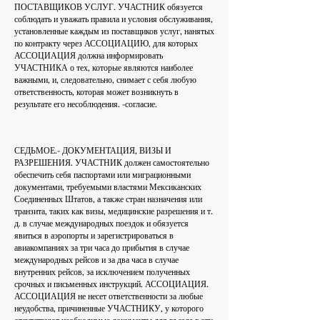
ПОСТАВЩИКОВ УСЛУГ. УЧАСТНИК обязуется
соблюдать и уважать правила и условия обслуживания,
установленные каждым из поставщиков услуг, нанятых
по контракту через АССОЦИАЦИЮ, для которых
АССОЦИАЦИЯ должна информировать
УЧАСТНИКА о тех, которые являются наиболее
важными, и, следовательно, снимает с себя любую
ответственность, которая может возникнуть в
результате его несоблюдения. -согласие.
СЕДЬМОЕ.- ДОКУМЕНТАЦИЯ, ВИЗЫ И
РАЗРЕШЕНИЯ. УЧАСТНИК должен самостоятельно
обеспечить себя паспортами или миграционными
документами, требуемыми властями Мексиканских
Соединенных Штатов, а также стран назначения или
транзита, таких как визы, медицинские разрешения и т.
д. в случае международных поездок и обязуется
явиться в аэропорты и зарегистрироваться в
авиакомпаниях за три часа до прибытия в случае
международных рейсов и за два часа в случае
внутренних рейсов, за исключением полученных
срочных и письменных инструкций. АССОЦИАЦИЯ.
АССОЦИАЦИЯ не несет ответственности за любые
неудобства, причиненные УЧАСТНИКУ, у которого
отсутствуют необходимые документы для въезда в эту