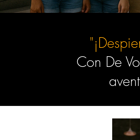
"¡Despie
Con De Vo
avent