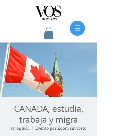
CANADA, estudia,
trabaja y migra
вт, 04 июл.
  |  
Evento por Zoom sin costo