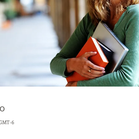
о
0 GMT-6