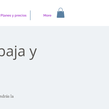
Planes y precios
More
baja y
ndrás la