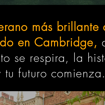
verano más brillante 
ndo en Cambridge,
d
o se respira, la hist
y tu futuro comienza.