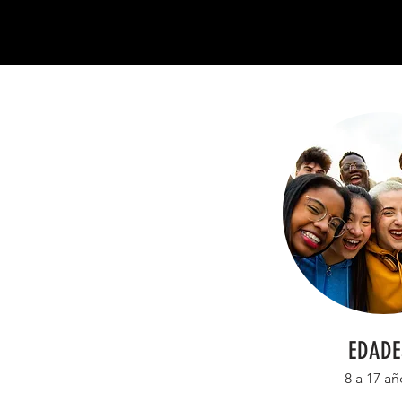
EDADE
8 a 17 añ