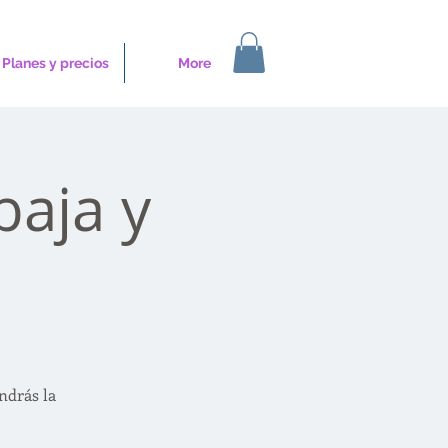
Planes y precios
More
baja y
ndrás la