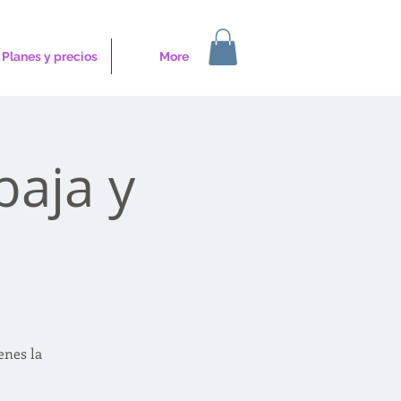
Planes y precios
More
baja y
enes la