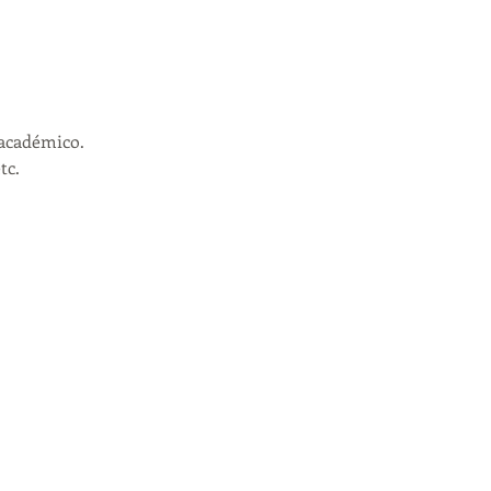
académico. 
c. 