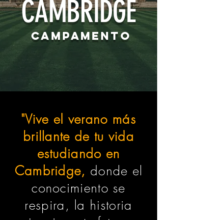
CAMBRIDGE
CAMPAMENTO
"Vive el verano más
brillante de tu vida
estudiando en
Cambridge,
donde el
conocimiento se
respira, la historia