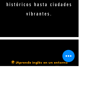
históricos hasta ciudades
vibrantes.
🌍
¡Aprende inglés en un entorno
internacional único! 🌟
Por las mañanas, los alumnos disfrutan de un
curso intensivo de inglés junto a estudiantes
de más de 60 nacionalidades, sumergiéndose
en una experiencia multicultural que enriquece
su aprendizaje.
El programa está diseñado para todos los
niveles, desde principiantes hasta avanzados,
permitiendo que cualquier estudiante pueda
participar. Al finalizar, recibirás un certificado
oficial que respalda el nivel de inglés