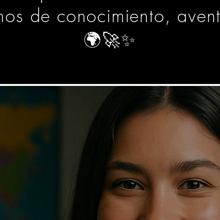
os de conocimiento, aventu
🌍🚀✨