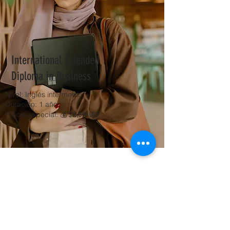
International Extended
Diploma in Business
Nivel: Inglés intermedio
Duración: 1 año
Precio especial: 💰
$10,899 USD