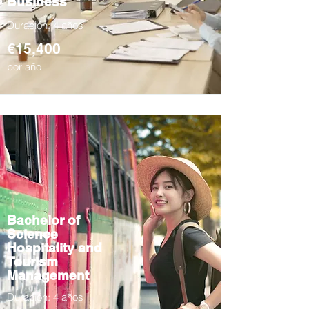
Business
Duración: 4 años
€15,400
por año
Bachelor of
Science
Hospitality and
Tourism
Management
Duración: 4 años