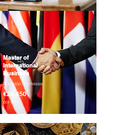
Master of
International
Business
Duración: 15 meses
€24,450
por año