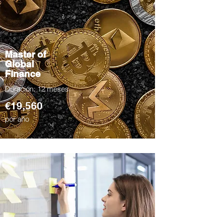
Master of
Global
Finance
Duración: 12 meses
€19,560
por año