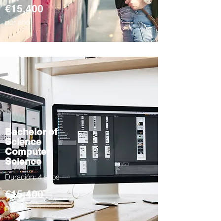
€15,400
por año
Bachelor of
Science
Computer
Science
Duración: 4 años
€15,400
por año