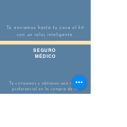
Te enviamos hasta tu casa el kit
con un reloj inteligente.
SEGURO
​MÉDICO
Te cotizamos y obtienes una tarifa
preferencial en la compra de tu
seguro médico
ASESORÍA