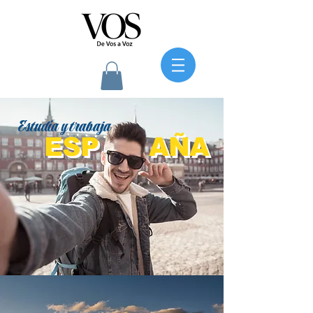
Estudia y trabaja
ESP
AÑA