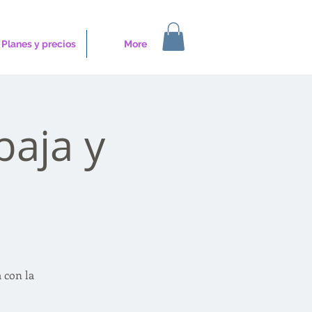
Planes y precios
More
baja y
 con la