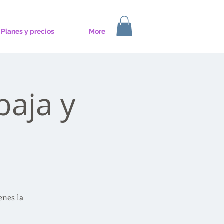
Planes y precios
More
baja y
enes la