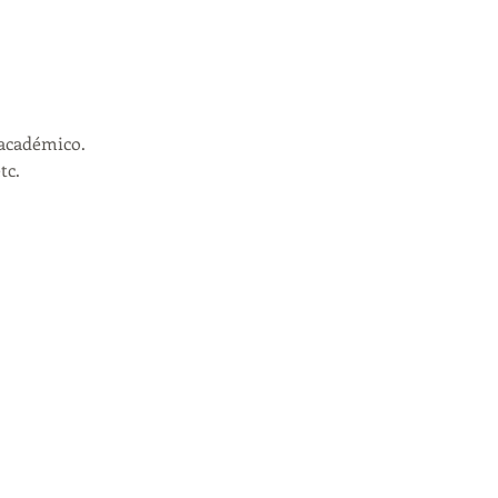
académico. 
c. 