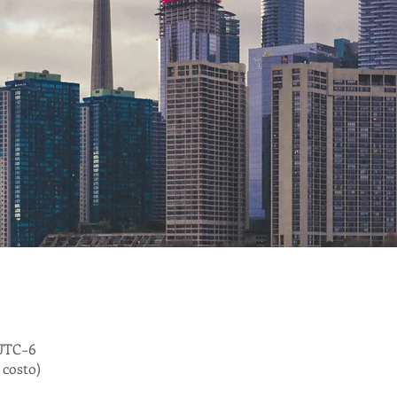
 UTC−6
costo)