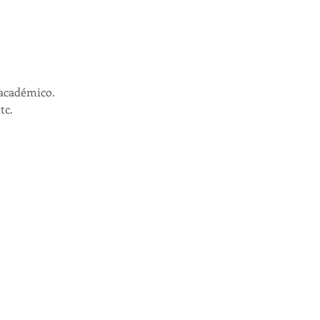
académico. 
c. 