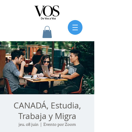
CANADÁ, Estudia,
Trabaja y Migra
jeu. 08 juin
  |  
Evento por Zoom