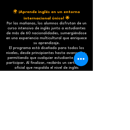
🌍
¡Aprende inglés en un entorno
internacional único! 🌟
Por las mañanas, los alumnos disfrutan de un
curso intensivo de inglés junto a estudiantes
de más de 60 nacionalidades, sumergiéndose
en una experiencia multicultural que enriquece
su aprendizaje.
El programa está diseñado para todos los
niveles, desde principiantes hasta avanzados,
permitiendo que cualquier estudiante pueda
participar. Al finalizar, recibirás un certificado
oficial que respalda el nivel de inglés
alcanzado, 🎓✈️
🎨⚽ ¡Tardes llenas de diversión y
aprendizaje en un entorno