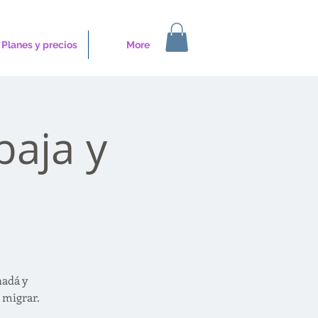
Planes y precios
More
baja y
nadá y
 migrar.