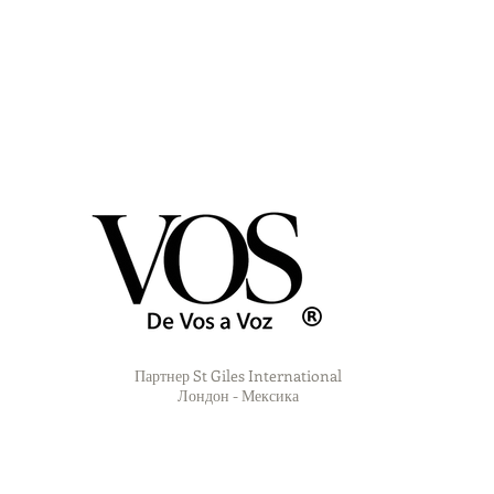
Партнер St Giles International
Лондон - Мексика