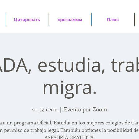
Цитировать
программы
Плюс
A, estudia, tra
migra.
чт, 14 сент.
  |  
Evento por Zoom
a a un programa Oficial. Estudia en los mejores colegios de Ca
n permiso de trabajo legal. También obtienes la posibilidad de
ASESORÍA GRATUITA.