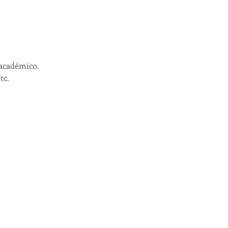
académico. 
c. 