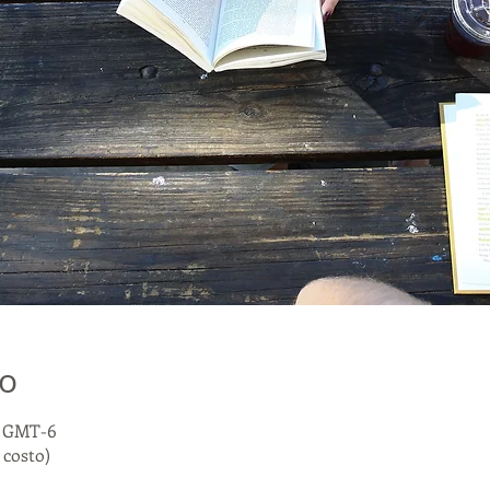
о
00 GMT-6
costo)