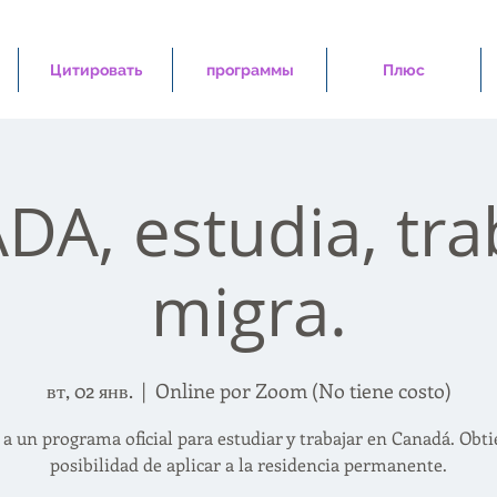
Цитировать
программы
Плюс
A, estudia, tra
migra.
вт, 02 янв.
  |  
Online por Zoom (No tiene costo)
 a un programa oficial para estudiar y trabajar en Canadá. Obti
posibilidad de aplicar a la residencia permanente.