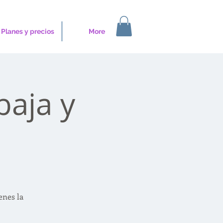
Planes y precios
More
baja y
enes la